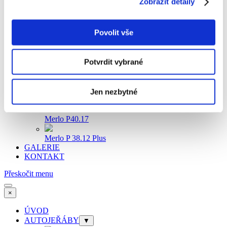
Zobrazit detaily
Genie GS-2669 RT
Genie GS-3369 RT
Povolit vše
Haulotte H 12 SX
Potvrdit vybrané
Genie GS-4390 RT
Genie GS-5390 RT
Jen nezbytné
MANIPULÁTORY
▼
Merlo P40.17
Merlo P 38.12 Plus
GALERIE
KONTAKT
Přeskočit menu
×
ÚVOD
AUTOJEŘÁBY
▼