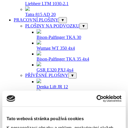
Liebherr LTM 1030-2.1
Tatra 815 AD 20
PRACOVNÍ PLOŠINY
▼
PLOŠINY NA PODVOZKU
▼
Bison-Palfinger TKA 30
Wumag WT 350 4x4
Bison-Palfinger TKA 35 4x4
GSR E320 PXJ 4x4
PŘÍVĚSNÉ PLOŠINY
▼
Denka Lift JR 12
Inreka IP 14-3
Denka Lift DLX 15
Tato webová stránka používá cookies
Denka Lift DL 18
K personalizaci obsahu a reklam, poskytování služeb