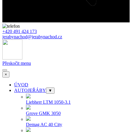
+420 491 424 173
jerabynachod@jerabynachod.cz
Přeskočit menu
×
ÚVOD
AUTOJEŘÁBY
▼
Liebherr LTM 1050-3.1
Grove GMK 3050
Demag AC 40 City