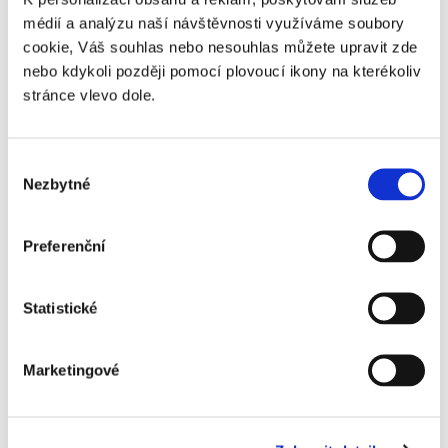
Denka Lift DL 25
médií a analýzu naší návštěvnosti využíváme soubory
KLOUBOVÉ DIESELOVÉ PLOŠINY
▼
cookie, Váš souhlas nebo nesouhlas můžete upravit zde
Genie Z45/25J
nebo kdykoli později pomocí plovoucí ikony na kterékoliv
KLOUBOVÉ ELEKTRICKÉ PLOŠINY
▼
stránce vlevo dole.
Genie Z34/22N
NŮŽKOVÉ ELEKTRICKÉ PLOŠINY
▼
Výběr
Nezbytné
Haulotte Optimum 6
souhlasu
Haulotte Compact 8
Preferenční
Haulotte Compact 10
Haulotte Compact 10N
Statistické
Genie GS-3246
Marketingové
Haulotte Compact 12
Genie GS-4047
NŮŽKOVÉ DIESELOVÉ PLOŠINY
▼