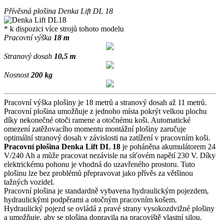
Přívěsná plošina
Denka
Lift DL
18
* k dispozici více strojů tohoto modelu
Pracovní výška
18
m
Stranový dosah
10,5
m
Nosnost
200
kg
Pracovní výška plošiny je 18 metrů a stranový dosah až 11 metrů.
Pracovní plošina umožňuje z jednoho místa pokrýt velkou plochu
díky nekonečné otoči ramene a otočnému koši. Automatické
omezení zatěžovacího momentu montážní plošiny zaručuje
optimální stranový dosah v závislosti na zatížení v pracovním koši.
Pracovní plošina Denka Lift DL 18
je poháněna akumulátorem 24
V/240 Ah a může pracovat nezávisle na síťovém napětí 230 V. Díky
elektrickému pohonu je vhodná do uzavřeného prostoru. Tuto
plošinu lze bez problémů přepravovat jako přívěs za většinou
tažných vozidel.
Pracovní plošina je standardně vybavena hydraulickým pojezdem,
hydraulickými podpěrami a otočným pracovním košem.
Hydraulický pojezd se ovládá z pravé strany vysokozdvižné plošiny
a umožňuje, aby se plošina dopravila na pracoviště vlastní silou.