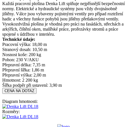
Každá pracovní plošina Denka Lift splňuje nejpřísnější bezpečnostní
normy. Elektrické a hydraulické systémy jsou vždy dvojnásobně
jištěny. Válce jsou vybaveny pojistnými ventily pro případ roztržení
hadic a všechny funkce pohybů jsou jištěny přetlakovými ventily.
Vysokozdvižná plošina je vhodná pro práci na fasádách, střechách a
arkýřích, čištění oken, malířské práce, prořezávky stromů a práce
spojené s údržbou v interiéru.
Technické údaje:
Pracovní výška: 18,00 m
Stranový dosah: 10,50 m
Nosnost koše: 200 kg
Pohon: 230 V/AKU
Přepravní délka: 7,35 m
Přepravní šířka: 1,86 m
Přepravní výška: 2,00 m
Hmotnost: 2 200 kg
Šířka podpěr při ustavení: 3,90 m
CENA NA DOTAZ
Diagram hmotnosti:
Rozměry: