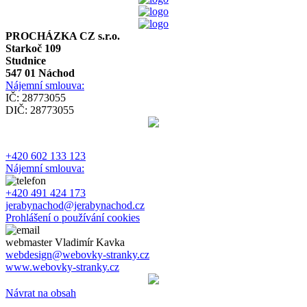
PROCHÁZKA CZ s.r.o.
Starkoč 109
Studnice
547 01 Náchod
Nájemní smlouva:
IČ: 28773055
DIČ: 28773055
+420 602 133 123
Nájemní smlouva:
+420 491 424 173
jerabynachod@jerabynachod.cz
Prohlášení o používání cookies
webmaster Vladimír Kavka
webdesign@webovky-stranky.cz
www.webovky-stranky.cz
Návrat na obsah