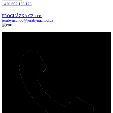
+420 602 133 123
PROCHÁZKA CZ s.r.o.
jerabynachod@jerabynachod.cz